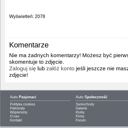
Wyświetleń: 2078
Komentarze
Nie ma żadnych komentarzy! Możesz być pierws
skomentuje to zdjęcie.
Zaloguj się
lub
załóż konto
jeśli jeszcze nie ma
zdjęcie!
Auto
Pasjonaci
Auto
Społeczność
Polityka cookies
Samochody
Patronaty
Galerie
Wspieramy
Kluby
O nas
Firmy
Kontakt
Forum