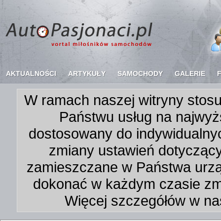
AKTUALNOŚCI
ARTYKUŁY
SAMOCHODY
GALERIE
W ramach naszej witryny stosu
Państwu usług na najwyż
dostosowany do indywidualnyc
zmiany ustawień dotycząc
zamieszczane w Państwa urz
dokonać w każdym czasie zmi
Więcej szczegółów w na