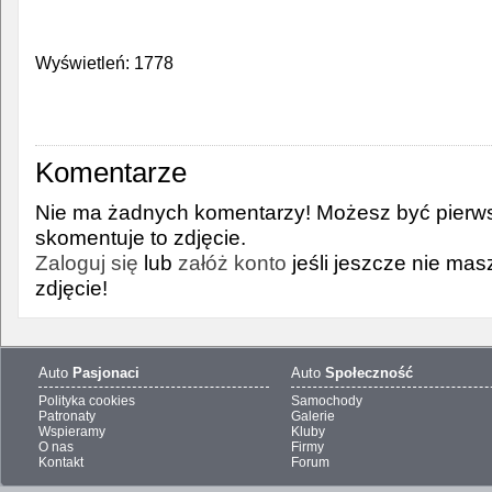
Wyświetleń: 1778
Komentarze
Nie ma żadnych komentarzy! Możesz być pierws
skomentuje to zdjęcie.
Zaloguj się
lub
załóż konto
jeśli jeszcze nie ma
zdjęcie!
Auto
Pasjonaci
Auto
Społeczność
Polityka cookies
Samochody
Patronaty
Galerie
Wspieramy
Kluby
O nas
Firmy
Kontakt
Forum