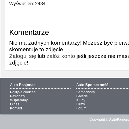
Wyświetleń: 2484
Komentarze
Nie ma żadnych komentarzy! Możesz być pierws
skomentuje to zdjęcie.
Zaloguj się
lub
załóż konto
jeśli jeszcze nie ma
zdjęcie!
Auto
Pasjonaci
Auto
Społeczność
Polityka cookies
Samochody
Patronaty
Galerie
Wspieramy
Kluby
O nas
Firmy
Kontakt
Forum
Copyright ©
AutoPasjona