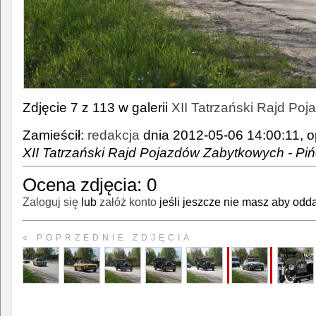
Zdjęcie 7 z 113 w galerii
XII Tatrzański Rajd Po
Zamieścił:
redakcja
dnia 2012-05-06 14:00:11, o
XII Tatrzański Rajd Pojazdów Zabytkowych - Pi
Ocena zdjęcia:
0
Zaloguj się
lub
załóż konto
jeśli jeszcze nie masz aby odda
« POPRZEDNIE ZDJĘCIA