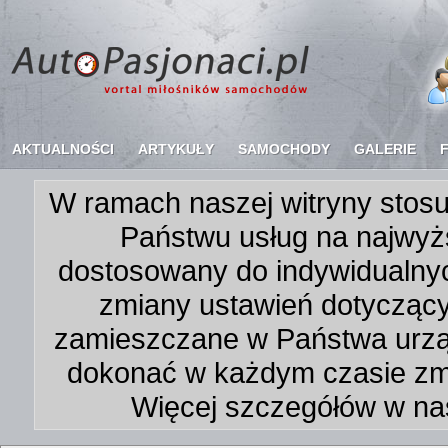
AKTUALNOŚCI
ARTYKUŁY
SAMOCHODY
GALERIE
W ramach naszej witryny stosu
Państwu usług na najwyż
dostosowany do indywidualnyc
zmiany ustawień dotycząc
zamieszczane w Państwa urz
dokonać w każdym czasie zmi
Więcej szczegółów w na