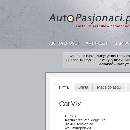
AKTUALNOŚCI
ARTYKUŁY
SAMOC
W ramach naszej witryny stosujemy p
potrzeb. Korzystanie z witryny bez zm
dokonać w każdym 
Firma
Oferta
Mapa dojazdu
CarMix
CarMix
Kazimierza Wielkiego 125
32-400 Myślenice
woj. malopolskie