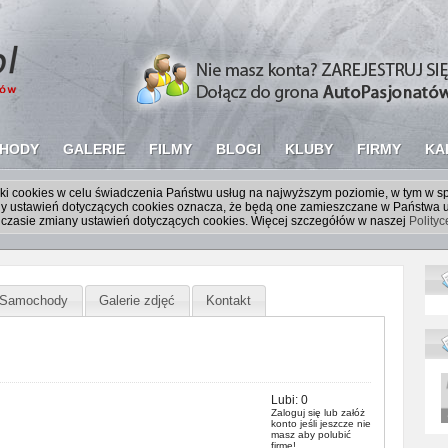
HODY
GALERIE
FILMY
BLOGI
KLUBY
FIRMY
KA
liki cookies w celu świadczenia Państwu usług na najwyższym poziomie, w tym w 
iany ustawień dotyczących cookies oznacza, że będą one zamieszczane w Państw
czasie zmiany ustawień dotyczących cookies. Więcej szczegółów w naszej
Polity
Samochody
Galerie zdjęć
Kontakt
Lubi:
0
Zaloguj się
lub
załóż
konto
jeśli jeszcze nie
masz aby polubić
firmę!