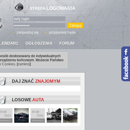
LOGOWANIA
STREFA
zarejestruj się
przypomnij hasło
LENDARZ
OGŁOSZENIA
FORUM
sposób dostosowany do indywidualnych
a urządzeniu końcowym. Możecie Państwo
ce Cookies
. [
zamknij
]
DAJ ZNAĆ
ZNAJOMYM
LOSOWE
AUTA