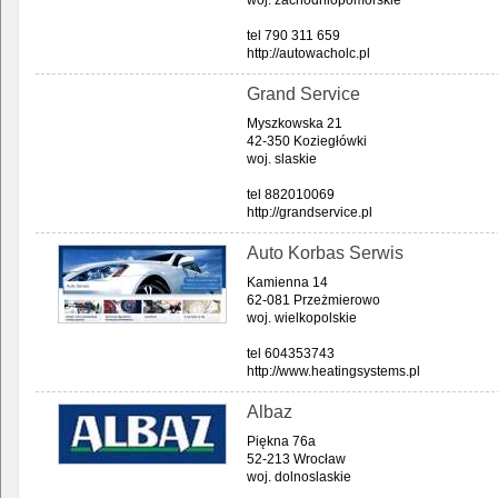
woj. zachodniopomorskie
tel 790 311 659
http://autowacholc.pl
Grand Service
Myszkowska 21
42-350 Koziegłówki
woj. slaskie
tel 882010069
http://grandservice.pl
Auto Korbas Serwis
Kamienna 14
62-081 Przeżmierowo
woj. wielkopolskie
tel 604353743
http://www.heatingsystems.pl
Albaz
Piękna 76a
52-213 Wrocław
woj. dolnoslaskie