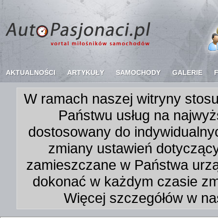
AKTUALNOŚCI
ARTYKUŁY
SAMOCHODY
GALERIE
W ramach naszej witryny stosu
Państwu usług na najwyż
dostosowany do indywidualnyc
zmiany ustawień dotycząc
zamieszczane w Państwa urz
dokonać w każdym czasie zmi
Więcej szczegółów w na