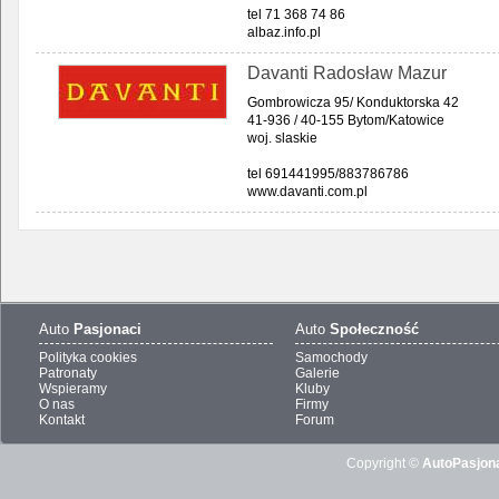
tel 71 368 74 86
albaz.info.pl
Davanti Radosław Mazur
Gombrowicza 95/ Konduktorska 42
41-936 / 40-155 Bytom/Katowice
woj. slaskie
tel 691441995/883786786
www.davanti.com.pl
Auto
Pasjonaci
Auto
Społeczność
Polityka cookies
Samochody
Patronaty
Galerie
Wspieramy
Kluby
O nas
Firmy
Kontakt
Forum
Copyright ©
AutoPasjona