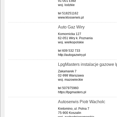
91-001 Łódź
woj. lodzkie
tel 518251162
www.klosserwis.pl
Auto Gaz Wiry
Komornicka 127
62-051 Wiry k. Poznania
woj. wielkopolskie
tel 609 532 733
http://autogazwiry.pl
LpgMasters instalacje gazowe l
Zakamarek 7
02-998 Warszawa
woj. mazowieckie
tel 507975960
https://lpgmasters.pl
Autoserwis Piotr Wacholc
Kretomino, ul. Polna 7
75-900 Koszalin