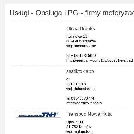
Usługi - Obsługa LPG - firmy motoryza
Olivia Brooks
Kwiatowa 12
00-950 Warszawa
woj. podkarpackie
tel +48512345678
https://epiccarry.com/ffxiv/boost/the-arca
ssstiktok app
g 5
32100 india
woj. dolnoslaskie
tel 03346373774
https://ssstiktoks.tools/
Transbud Nowa Huta
Ujastek 11
31-752 Kraków
woj. malopolskie