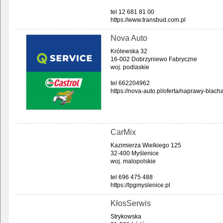
tel 12 681 81 00
https://www.transbud.com.pl
Nova Auto
Królewska 32
16-002 Dobrzyniewo Fabryczne
woj. podlaskie
tel 662204962
https://nova-auto.pl/oferta/naprawy-blacha
CarMix
Kazimierza Wielkiego 125
32-400 Myślenice
woj. malopolskie
tel 696 475 488
https://lpgmyslenice.pl
KłosSerwis
Strykowska