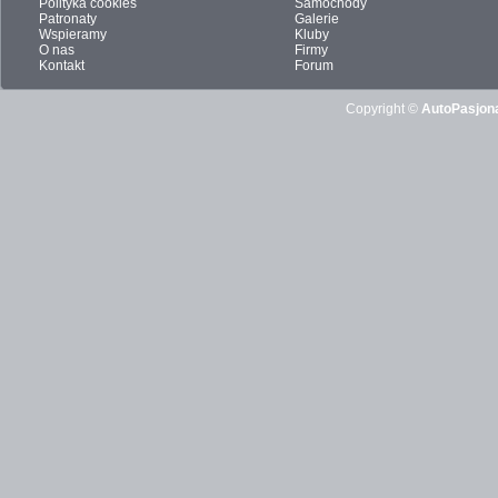
Polityka cookies
Samochody
Patronaty
Galerie
Wspieramy
Kluby
O nas
Firmy
Kontakt
Forum
Copyright ©
AutoPasjona