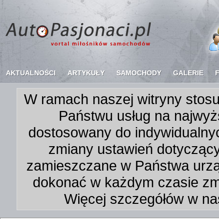
AKTUALNOŚCI
ARTYKUŁY
SAMOCHODY
GALERIE
W ramach naszej witryny stosu
Państwu usług na najwyż
dostosowany do indywidualnyc
zmiany ustawień dotycząc
zamieszczane w Państwa urz
dokonać w każdym czasie zmi
Więcej szczegółów w na