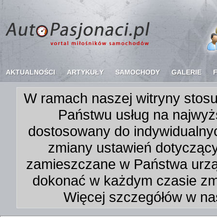
AKTUALNOŚCI
ARTYKUŁY
SAMOCHODY
GALERIE
W ramach naszej witryny stosu
Państwu usług na najwyż
dostosowany do indywidualnyc
zmiany ustawień dotycząc
zamieszczane w Państwa urz
dokonać w każdym czasie zmi
Więcej szczegółów w na