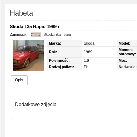
Habeta
Skoda 135 Rapid 1989 r
Zamieścił:
Skodzinka Team
Marka:
Skoda
Model:
Moment
Rok:
1989
obrotowy:
Pojemność:
1.6
Moc:
Rodzaj paliwa:
Pb
Nadwozie:
Opis
Dodatkowe zdjęcia