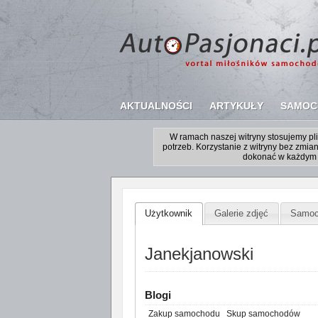
AKTUALNOŚCI
ARTYKUŁY
SAMOC
W ramach naszej witryny stosujemy p
potrzeb. Korzystanie z witryny bez zm
dokonać w każdym 
Użytkownik
Galerie zdjęć
Samoc
Janekjanowski
Blogi
Zakup samochodu
Skup samochodów