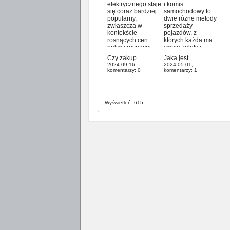
elektrycznego staje
i komis
się coraz bardziej
samochodowy to
popularny,
dwie różne metody
zwłaszcza w
sprzedaży
kontekście
pojazdów, z
rosnących cen
których każda ma
paliw i rosnącej
swoje zalety i
świadomości
wady. Poniżej kilka
Czy zakup...
Jaka jest...
ekologicznej.
kluczowych różnic
2024-09-16,
2024-05-01,
Jednak dla wielu
między nimi: Model
komentarzy: 0
komentarzy: 1
osób nowe
biznesowy: Skup
pojazdy
samochodów:
elektryczne mogą
Skupy
być zbyt drogie,
samochodów
Wyświetleń: 615
dlatego używane
zazwyczaj działają
samochody
na zasadzie kupna
elektryczne stają
samochodów od
się atrakcyjną
właścicieli, a
alternatywą. Czy
następnie
jednak taki zakup
odsprzedaży ich
ma sens? Oto
dalej, często po...
kilka...