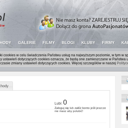
HODY
GALERIE
FILMY
BLOGI
KLUBY
FIRMY
KA
liki cookies w celu świadczenia Państwu usług na najwyższym poziomie, w tym w 
iany ustawień dotyczących cookies oznacza, że będą one zamieszczane w Państw
czasie zmiany ustawień dotyczących cookies. Więcej szczegółów w naszej
Polity
hody
0
Lubi:
Zaloguj się
lub
załóż konto
jeśli jeszcze
nie masz aby polubić!