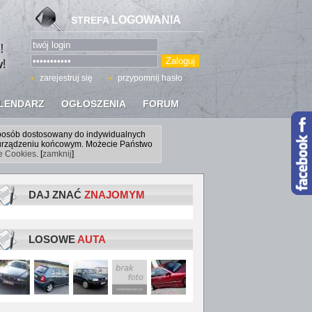
LOGOWANIA
STREFA
zarejestruj się
przypomnij hasło
LENDARZ
OGŁOSZENIA
FORUM
sposób dostosowany do indywidualnych
a urządzeniu końcowym. Możecie Państwo
ce Cookies
. [
zamknij
]
DAJ ZNAĆ
ZNAJOMYM
LOSOWE
AUTA