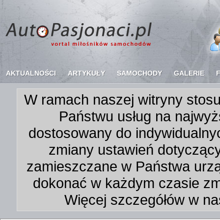
AKTUALNOŚCI
ARTYKUŁY
SAMOCHODY
GALERIE
W ramach naszej witryny stosu
Państwu usług na najwyż
dostosowany do indywidualnyc
zmiany ustawień dotycząc
zamieszczane w Państwa urz
dokonać w każdym czasie zmi
Więcej szczegółów w na