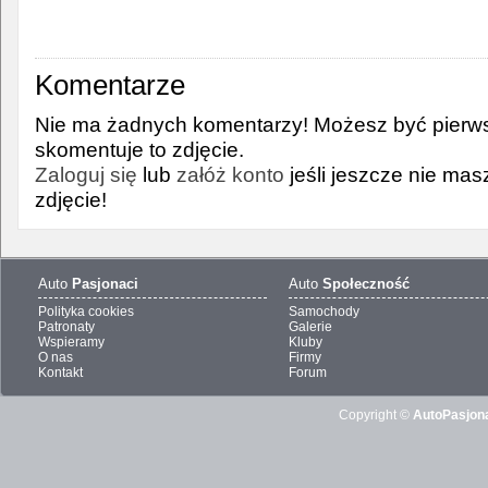
Komentarze
Nie ma żadnych komentarzy! Możesz być pierws
skomentuje to zdjęcie.
Zaloguj się
lub
załóż konto
jeśli jeszcze nie ma
zdjęcie!
Auto
Pasjonaci
Auto
Społeczność
Polityka cookies
Samochody
Patronaty
Galerie
Wspieramy
Kluby
O nas
Firmy
Kontakt
Forum
Copyright ©
AutoPasjona