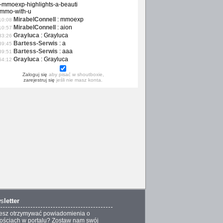
-mmoexp-highlights-a-beauti
-mmo-with-u
MirabelConnell
:
mmoexp
10:08
MirabelConnell
:
aion
10:57
Grayluca
:
Grayluca
33:26
Bartess-Serwis
:
a
39:45
Bartess-Serwis
:
aaa
39:51
Grayluca
:
Grayluca
54:12
Zaloguj się
aby pisać w shoutboxie,
zarejestruj się
jeśli nie masz konta.
s
letter
esz otrzymywać powiadomienia o
ściach w portalu? Zostaw nam swój