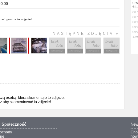
urs
10:00
ful
08:
08:
dać głos na to zdjęcie!
08:
09:
09:
NASTĘPNE ZDJĘCIA »
12:
ą osobą, która skomentuje to zdjęcie.
sz aby skomentować to zdjęcie!
o
Społeczność
New
ochody
Chc
rie
nowo