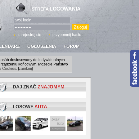
LOGOWANIA
STREFA
zarejestruj się
przypomnij hasło
LENDARZ
OGŁOSZENIA
FORUM
sposób dostosowany do indywidualnych
a urządzeniu końcowym. Możecie Państwo
ce Cookies
. [
zamknij
]
DAJ ZNAĆ
ZNAJOMYM
LOSOWE
AUTA