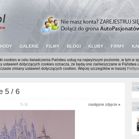
HODY
GALERIE
FILMY
BLOGI
KLUBY
FIRMY
KA
liki cookies w celu świadczenia Państwu usług na najwyższym poziomie, w tym w 
iany ustawień dotyczących cookies oznacza, że będą one zamieszczane w Państw
czasie zmiany ustawień dotyczących cookies. Więcej szczegółów w naszej
Polity
 5 / 6
5 / 6
następne zdjęcie
»