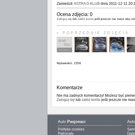
Zamieścił:
ASTRA G KLUB
dnia 2011-12-11 20:
Ocena zdjęcia:
0
Zaloguj się
lub
załóż konto
jeśli jeszcze nie masz aby od
« POPRZEDNIE ZDJĘCIA
Wyświetleń: 2356
Komentarze
Nie ma żadnych komentarzy! Możesz być pierwsz
Zaloguj się
lub
załóż konto
jeśli jeszcze nie ma
Auto
Pasjonaci
Aut
Polityka cookies
Sam
Patronaty
Gale