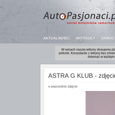
AKTUALNOŚCI
ARTYKUŁY
SAMOC
W ramach naszej witryny stosujemy p
potrzeb. Korzystanie z witryny bez zm
dokonać w każdym 
ASTRA G KLUB - zdjęcie
«
poprzednie zdjęcie