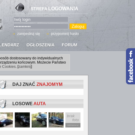
LOGOWANIA
STREFA
zarejestruj się
przypomnij hasło
LENDARZ
OGŁOSZENIA
FORUM
sposób dostosowany do indywidualnych
a urządzeniu końcowym. Możecie Państwo
ce Cookies
. [
zamknij
]
DAJ ZNAĆ
ZNAJOMYM
LOSOWE
AUTA