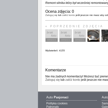
Remont silnika który był wcześniej remontowan
Ocena zdjęcia:
0
Zaloguj się
lub
załóż konto
jeśli jeszcze nie masz aby od
« POPRZEDNIE ZDJĘCIA
Wyświetleń: 4155
Komentarze
Nie ma żadnych komentarzy! Możesz być pierwsz
Zaloguj się
lub
załóż konto
jeśli jeszcze nie ma
Auto
Pasjonaci
Aut
Polityka cookies
Sam
Patronaty
Gale