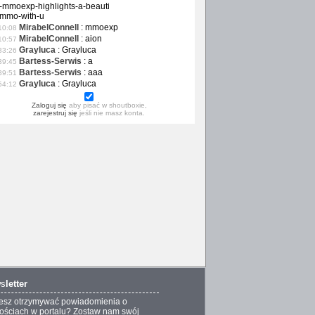
-mmoexp-highlights-a-beauti
-mmo-with-u
MirabelConnell
:
mmoexp
10:08
MirabelConnell
:
aion
10:57
Grayluca
:
Grayluca
33:26
Bartess-Serwis
:
a
39:45
Bartess-Serwis
:
aaa
39:51
Grayluca
:
Grayluca
54:12
Zaloguj się
aby pisać w shoutboxie,
zarejestruj się
jeśli nie masz konta.
s
letter
esz otrzymywać powiadomienia o
ściach w portalu? Zostaw nam swój