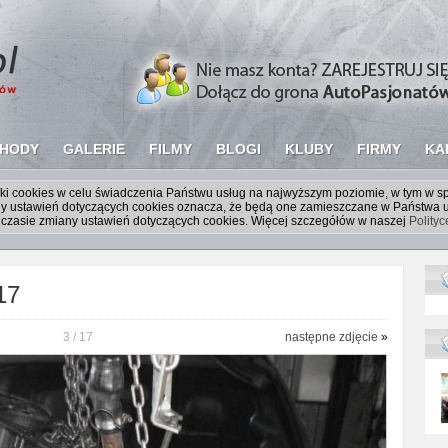
HODY
GALERIE
FILMY
BLOGI
KLUBY
FIRMY
KA
liki cookies w celu świadczenia Państwu usług na najwyższym poziomie, w tym w 
iany ustawień dotyczących cookies oznacza, że będą one zamieszczane w Państw
czasie zmiany ustawień dotyczących cookies. Więcej szczegółów w naszej
Polity
17
3 / 17
następne zdjęcie
»