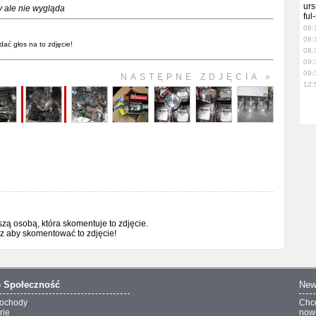
urs
y ale nie wygląda
ful
08:
08:
dać głos na to zdjęcie!
08:
09:
09:
NASTĘPNE ZDJĘCIA »
12:
ą osobą, która skomentuje to zdjęcie.
sz aby skomentować to zdjęcie!
o
Społeczność
New
ochody
Chc
rie
nowo