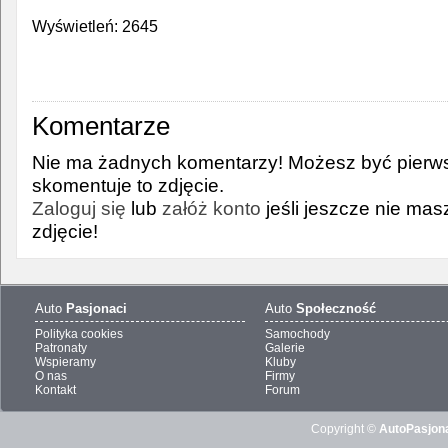
Wyświetleń: 2645
Komentarze
Nie ma żadnych komentarzy! Możesz być pierws
skomentuje to zdjęcie.
Zaloguj się
lub
załóż konto
jeśli jeszcze nie ma
zdjęcie!
Auto
Pasjonaci
Auto
Społeczność
Polityka cookies
Samochody
Patronaty
Galerie
Wspieramy
Kluby
O nas
Firmy
Kontakt
Forum
Copyright ©
AutoPasjona