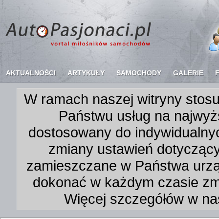
AKTUALNOŚCI
ARTYKUŁY
SAMOCHODY
GALERIE
W ramach naszej witryny stosu
Państwu usług na najwyż
dostosowany do indywidualnyc
zmiany ustawień dotycząc
zamieszczane w Państwa urz
dokonać w każdym czasie zmi
Więcej szczegółów w na