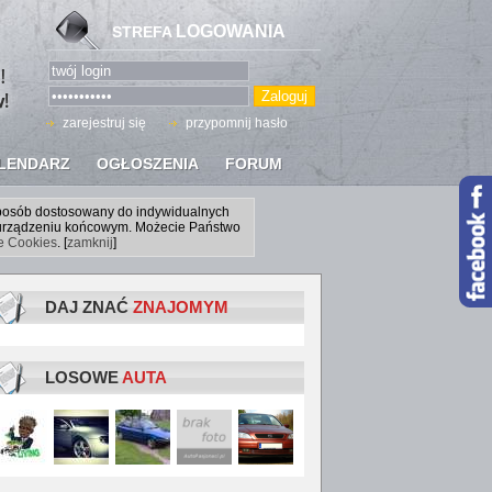
LOGOWANIA
STREFA
zarejestruj się
przypomnij hasło
LENDARZ
OGŁOSZENIA
FORUM
sposób dostosowany do indywidualnych
a urządzeniu końcowym. Możecie Państwo
ce Cookies
. [
zamknij
]
DAJ ZNAĆ
ZNAJOMYM
LOSOWE
AUTA