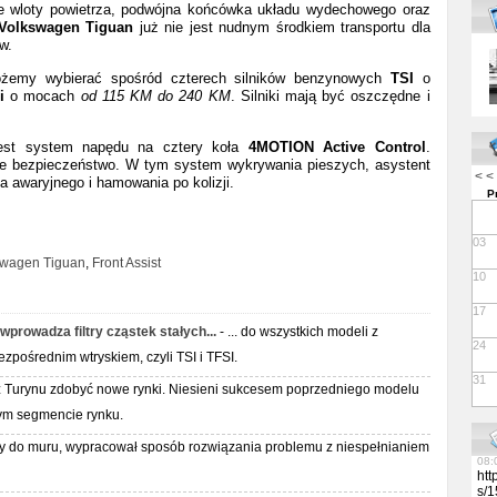
e wloty powietrza, podwójna końcówka układu wydechowego oraz
Volkswagen Tiguan
już nie jest nudnym środkiem transportu dla
07:
w.
13:
lut
ożemy wybierać spośród czterech silników benzynowych
TSI
o
13:
Per
i
o mocach
od 115 KM do 240 KM
. Silniki mają być oszczędne i
Res
Tow
per
est system napędu na cztery koła
4MOTION Active Control
.
med
e bezpieczeństwo. W tym system wykrywania pieszych, asystent
you
< <
 awaryjnego i hamowania po kolizji.
For
P
htt
/me
lut
03
07:
swagen Tiguan
,
Front Assist
Vap
10
Rev
08:
17
08:
prowadza filtry cząstek stałych...
- ... do wszystkich modeli z
06:
24
08:
zpośrednim wtryskiem, czyli TSI i TFSI.
11:
31
z Turynu zdobyć nowe rynki. Niesieni sukcesem poprzedniego modelu
06:
13:
tym segmencie rynku.
09:
09:
ty do muru, wypracował sposób rozwiązania problemu z niespełnianiem
08:
htt
s/1