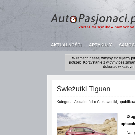
AKTUALNOŚCI
ARTYKUŁY
SAMOC
W ramach naszej witryny stosujemy p
potrzeb. Korzystanie z witryny bez zm
dokonać w każdym 
Świeżutki Tiguan
Kategoria:
Aktualności
»
Ciekawostki
, opubliko
Dłu
opłacał
Na p