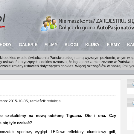
HODY
GALERIE
FILMY
BLOGI
KLUBY
FIRMY
KA
liki cookies w celu świadczenia Państwu usług na najwyższym poziomie, w tym w 
iany ustawień dotyczących cookies oznacza, że będą one zamieszczane w Państw
czasie zmiany ustawień dotyczących cookies. Więcej szczegółów w naszej
Polity
wano: 2015-10-05, zamieścił:
redakcja
go czekaliśmy na nową odsłonę Tiguana. Oto i ona. Czy
o się tyle czekać?
oczątek sportowy wygląd. LEDowe reflektory, aluminiowy grill,