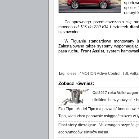
sportow
spoiler.
emerytó
Do sprawnego przemieszczania się m
mocach
od 125 do 220 KM
i czterech
diesl
niezawodne.
W Tiguanie standardowo montowany j
Zainstalowano także systemy wspomagając
pasa ruchu,
Front Assist
, system hamowania
Tagi:
diesel
,
4MOTION Active Control
,
TSI
,
Volk
Zobacz również:
Od 2017 roku Volkswagen w
silnikiem benzynowym i z be
Fiat Tipo
- Model Tipo ma pozwolić koncertowi 
Tipo, włosi chcą ponownie osiągnąć sukces w 
Finał afery dieselgate
- Volkswagen przyciśnię
eco wymogów silników diesla.