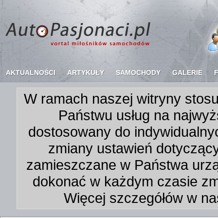
AKTUALNOŚCI
ARTYKUŁY
SAMOCHODY
GALERIE
W ramach naszej witryny stosu
Państwu usług na najwyż
dostosowany do indywidualnyc
zmiany ustawień dotycząc
zamieszczane w Państwa urz
dokonać w każdym czasie zmi
Więcej szczegółów w na