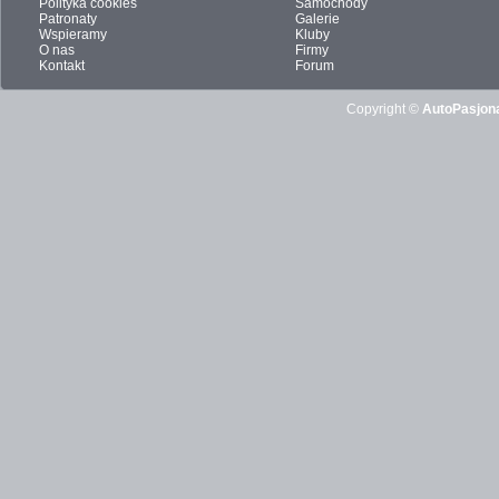
Polityka cookies
Samochody
Patronaty
Galerie
Wspieramy
Kluby
O nas
Firmy
Kontakt
Forum
Copyright ©
AutoPasjona