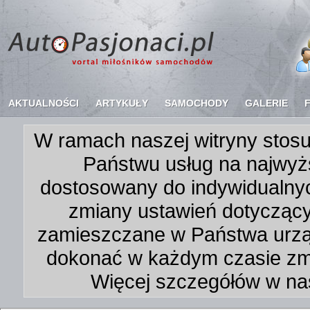
AKTUALNOŚCI
ARTYKUŁY
SAMOCHODY
GALERIE
W ramach naszej witryny stosu
Państwu usług na najwyż
dostosowany do indywidualnyc
zmiany ustawień dotycząc
zamieszczane w Państwa urz
dokonać w każdym czasie zmi
Więcej szczegółów w na