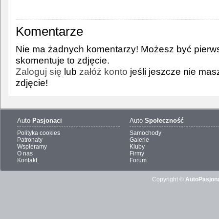
Komentarze
Nie ma żadnych komentarzy! Możesz być pierws
skomentuje to zdjęcie.
Zaloguj się
lub
załóż konto
jeśli jeszcze nie ma
zdjęcie!
Auto
Pasjonaci
Auto
Społeczność
Polityka cookies
Samochody
Patronaty
Galerie
Wspieramy
Kluby
O nas
Firmy
Kontakt
Forum
Copyright ©
AutoPasjona